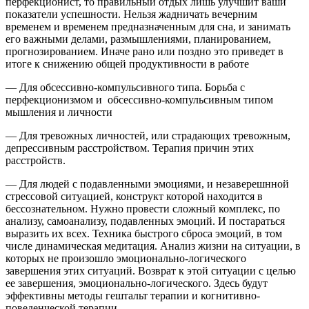
перфекционист, то правильный отдых лишь улучшит ваши
показатели успешности. Нельзя жадничать вечерним
временем и временем предназначенным для сна, и занимать
его важными делами, размышлениями, планированием,
прогнозированием. Иначе рано или поздно это приведет в
итоге к снижению общей продуктивности в работе
— Для обсессивно-компульсивного типа. Борьба с
перфекционизмом и
обсессивно-компульсивным типом
мышления и личности
— Для тревожных личностей, или страдающих тревожным,
депрессивным расстройством
.
Терапия причин этих
расстройств
.
— Для людей с подавленными эмоциями, и незаверешнной
стрессовой ситуацией, конструкт которой находится в
бессознательном. Нужно провести сложный комплекс, по
анализу, самоанализу, подавленных эмоций. И постараться
выразить их всех
.
Техника быстрого сброса эмоций, в том
числе динамическая медитация. Анализ жизни на ситуации, в
которых не произошло эмоционально-логического
завершения этих ситуаций. Возврат к этой ситуации с целью
ее завершения, эмоционально-логического. Здесь будут
эффективны методы гештальт терапии и когнитивно-
поведенческой терапии.