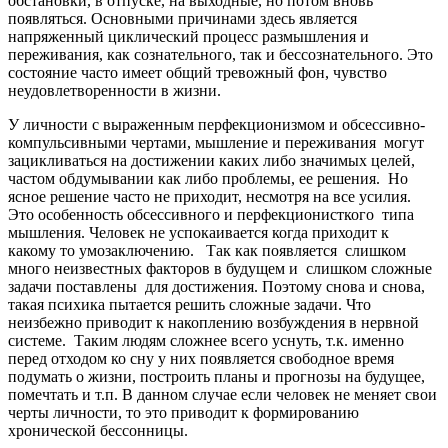
обстановки, в отпуске, на выходные, но потом вновь
появляться. Основными причинами здесь является
напряженный циклический процесс размышления и
переживания, как сознательного, так и бессознательного. Это
состояние часто имеет общий тревожный фон, чувство
неудовлетворенности в жизни.
У личности с выраженным перфекционизмом и обсессивно-
компульсивными чертами, мышление и переживания могут
зацикливаться на достижении каких либо значимых целей,
частом обдумывании как либо проблемы, ее решения. Но
ясное решение часто не приходит, несмотря на все усилия.
Это особенность обсессивного и перфекционисткого типа
мышления. Человек не успокаивается когда приходит к
какому то умозаключению. Так как появляется слишком
много неизвестных факторов в будущем и слишком сложные
задачи поставлены для достижения. Поэтому снова и снова,
такая психика пытается решить сложные задачи. Что
неизбежно приводит к накоплению возбуждения в нервной
системе. Таким людям сложнее всего уснуть, т.к. именно
перед отходом ко сну у них появляется свободное время
подумать о жизни, построить планы и прогнозы на будущее,
помечтать и т.п. В данном случае если человек не меняет свои
черты личности, то это приводит к формированию
хронической бессонницы.