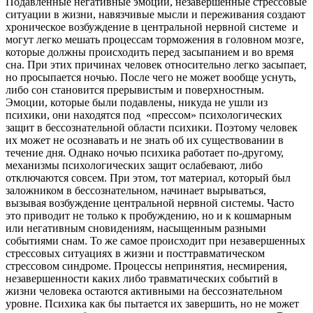
Подавленные негативные эмоции, незавершенные стрессовые
ситуации в жизни, навязчивые мысли и переживания создают
хроническое возбуждение в центральной нервной системе и
могут легко мешать процессам торможения в головном мозге,
которые должны происходить перед засыпанием и во время
сна. При этих причинах человек относительно легко засыпает,
но просыпается ночью. После чего не может вообще уснуть,
либо сон становится прерывистым и поверхностным.
Эмоции, которые были подавлены, никуда не ушли из
психики, они находятся под «прессом» психологических
защит в бессознательной области психики. Поэтому человек
их может не осознавать и не знать об их существовании в
течение дня. Однако ночью психика работает по-другому,
механизмы психологических защит ослабевают, либо
отключаются совсем. При этом, тот материал, который был
заложником в бессознательном, начинает вырываться,
вызывая возбуждение центральной нервной системы. Часто
это приводит не только к пробуждению, но и к кошмарным
или негативным сновидениям, насыщенным разными
событиями снам. То же самое происходит при незавершенных
стрессовых ситуациях в жизни и посттравматическом
стрессовом синдроме. Процессы непринятия, несмирения,
незавершенности каких либо травматических событий в
жизни человека остаются активными на бессознательном
уровне. Психика как бы пытается их завершить, но не может