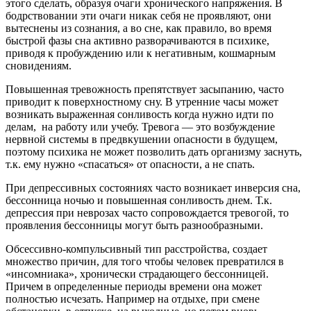
этого сделать, образуя очаги хронического напряжения. В
бодрствовании эти очаги никак себя не проявляют, они
вытеснены из сознания, а во сне, как правило, во время
быстрой фазы сна активно разворачиваются в психике,
приводя к пробуждению или к негативным, кошмарным
сновидениям.
Повышенная тревожность препятствует засыпанию, часто
приводит к поверхностному сну. В утренние часы может
возникать выраженная сонливость когда нужно идти по
делам, на работу или учебу. Тревога — это возбуждение
нервной системы в предвкушении опасности в будущем,
поэтому психика не может позволить дать организму заснуть,
т.к. ему нужно «спасаться» от опасности, а не спать.
При депрессивных состояниях часто возникает инверсия сна,
бессонница ночью и повышенная сонливость днем. Т.к.
депрессия при неврозах часто сопровождается тревогой, то
проявления бессонницы могут быть разнообразными.
Обсессивно-компульсивный тип расстройства, создает
множество причин, для того чтобы человек превратился в
«инсомниака», хронически страдающего бессонницей.
Причем в определенные периоды времени она может
полностью исчезать. Например на отдыхе, при смене