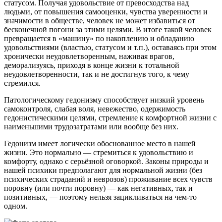
статусом. Получая удовольствие от превосходства над
людьми, от повышения самооценки, чувства уверенности и
значимости в обществе, человек не может избавиться от
бесконечной погони за этими целями. В итоге такой человек
превращается в «машину» по накоплению и обладанию
удовольствиями (властью, статусом и т.п.), оставаясь при этом
хронически неудовлетворенным, наживая врагов,
деморализуясь, приходя в конце жизни к тотальной
неудовлетворенности, так и не достигнув того, к чему
стремился.
Патологическому гедонизму способствует низкий уровень
самоконтроля, слабая воля, невежество, одержимость
гедонистическими целями, стремление к комфортной жизни с
наименьшими трудозатратами или вообще без них.
Гедонизм имеет логически обоснованное место в нашей
жизни. Это нормально — стремиться к удовольствию и
комфорту, однако с серьёзной оговоркой. Законы природы и
нашей психики предполагают для нормальной жизни (без
психических страданий и неврозов) проживание всех чувств
поровну (или почти поровну) — как негативных, так и
позитивных, — поэтому нельзя зацикливаться на чем-то
одном.