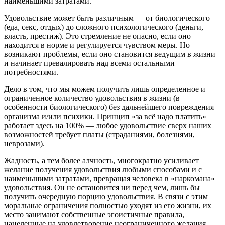
наименьшими затратами.
Удовольствие может быть различным — от биологического
(еда, секс, отдых) до сложного психологического (деньги,
власть, престиж). Это стремление не опасно, если оно
находится в норме и регулируется чувством меры. Но
возникают проблемы, если оно становится ведущим в жизни
и начинает превалировать над всеми остальными
потребностями.
Дело в том, что мы можем получить лишь определенное и
ограниченное количество удовольствия в жизни (в
особенности биологического) без дальнейшего повреждения
организма и/или психики. Принцип «за всё надо платить»
работает здесь на 100% — любое удовольствие сверх наших
возможностей требует платы (страданиями, болезнями,
неврозами).
Жадность, а тем более алчность, многократно усиливает
желание получения удовольствия любыми способами и с
наименьшими затратами, превращая человека в «наркомана»
удовольствия. Он не остановится ни перед чем, лишь бы
получить очередную порцию удовольствия. В связи с этим
моральные ограничения полностью уходят из его жизни, их
место занимают собственные эгоистичные правила,
нацеленные на удовлетворение неограниченного желания