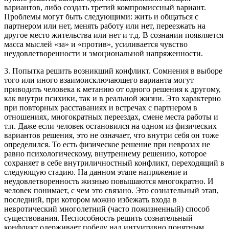
вариантов, либо создать третий компромиссный вариант.
Проблемы могут быть следующими: жить и общаться с
партнером или нет, менять работу или нет, переезжать на
другое место жительства или нет и т.д. В сознании появляется
масса мыслей «за» и «против», усиливается чувство
неудовлетворенности и эмоциональной напряженности.
3. Попытка решить возникший конфликт. Сомнения в выборе
того или иного взаимоисключающего варианта могут
приводить человека к метанию от одного решения к другому,
как внутри психики, так и в реальной жизни. Это характерно
при повторных расставаниях и встречах с партнером в
отношениях, многократных переездах, смене места работы и
т.п. Даже если человек остановился на одном из физических
вариантов решения, это не означает, что внутри себя он тоже
определился. То есть физическое решение при неврозах не
равно психологическому, внутреннему решению, которое
сохраняет в себе внутриличностный конфликт, переходящий в
следующую стадию. На данном этапе напряжение и
неудовлетворенность жизнью повышаются многократно. И
человек понимает, с чем это связано. Это сознательный этап,
последний, при котором можно избежать входа в
невротический многолетний (часто пожизненный) способ
существования. Неспособность решить сознательный
конфликт одерживает победу над интуитивно понятным