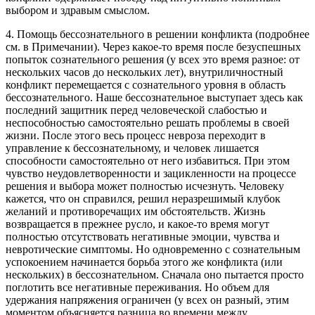
выбором и здравым смыслом.
4. Помощь бессознательного в решении конфликта (подробнее
см. в Примечании). Через какое-то время после безуспешных
попыток сознательного решения (у всех это время разное: от
нескольких часов до нескольких лет), внутриличностный
конфликт перемещается с сознательного уровня в область
бессознательного. Наше бессознательное выступает здесь как
последний защитник перед человеческой слабостью и
неспособностью самостоятельно решать проблемы в своей
жизни. После этого весь процесс невроза переходит в
управление к бессознательному, и человек лишается
способности самостоятельно от него избавиться. При этом
чувство неудовлетворенности и зацикленности на процессе
решения и выбора может полностью исчезнуть. Человеку
кажется, что он справился, решил неразрешимый клубок
желаний и противоречащих им обстоятельств. Жизнь
возвращается в прежнее русло, и какое-то время могут
полностью отсутствовать негативные эмоции, чувства и
невротические симптомы. Но одновременно с сознательным
успокоением начинается борьба этого же конфликта (или
нескольких) в бессознательном. Сначала оно пытается просто
поглотить все негативные переживания. Но объем для
удержания напряжения ограничен (у всех он разный, этим
моментом объясняется разница во времени между