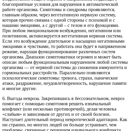
благоприятные условия для нарушения в автоматической
работе организма. Симптомы и синдромы проявляются,
главным образом, через вегетативную нервную систему,
которая прочно связана с одной стороны с психикой и с
нашими эмоциями, а с другой – с телом и его функциями.
При любом эмоциональном возбуждении, негативном или
позитивном, активизируется вегетативная нервная система.
Если это возбуждение длительное и насыщено негативными
эмоциями и чувствами, то работать она будет в напряженном
режиме, нарушая функционирование различных систем
организма. Диапазон симптоматики огромен и может быть
описан любым функциональным нарушением любой системы
организма — от нервной системы до снижения иммунитета и
гормональных расстройств. Параллельно появляются
психологические симптомы: тревога, страхи, панические
атаки, раздражение, неудовлетворенность, нарушение памяти
и многие другие.
6. Выгода невроза. Закрепившись в бессознательном, невроз
помогает с помощью симптомов решить изначальный
конфликт (или несколько противоречий), делая человека
«слабым» и зависимым от других и от своей болезни.
Наступает длительный период невротической адаптации. Как
ни странно, но многих людей он больше устраивает, чем
проблемы, связанные с решением изначального конфликта.