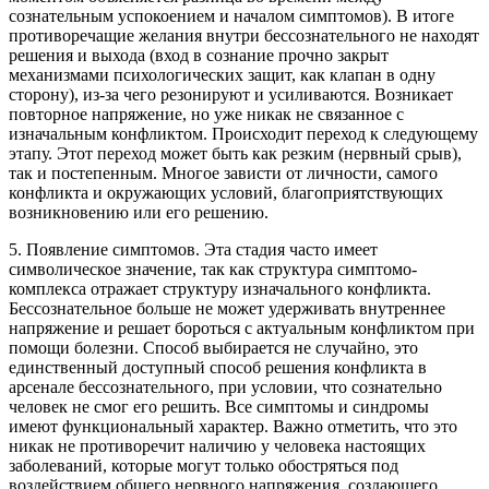
сознательным успокоением и началом симптомов). В итоге
противоречащие желания внутри бессознательного не находят
решения и выхода (вход в сознание прочно закрыт
механизмами психологических защит, как клапан в одну
сторону), из-за чего резонируют и усиливаются. Возникает
повторное напряжение, но уже никак не связанное с
изначальным конфликтом. Происходит переход к следующему
этапу. Этот переход может быть как резким (нервный срыв),
так и постепенным. Многое зависти от личности, самого
конфликта и окружающих условий, благоприятствующих
возникновению или его решению.
5. Появление симптомов. Эта стадия часто имеет
символическое значение, так как структура симптомо-
комплекса отражает структуру изначального конфликта.
Бессознательное больше не может удерживать внутреннее
напряжение и решает бороться с актуальным конфликтом при
помощи болезни. Способ выбирается не случайно, это
единственный доступный способ решения конфликта в
арсенале бессознательного, при условии, что сознательно
человек не смог его решить. Все симптомы и синдромы
имеют функциональный характер. Важно отметить, что это
никак не противоречит наличию у человека настоящих
заболеваний, которые могут только обостряться под
воздействием общего нервного напряжения, создающего