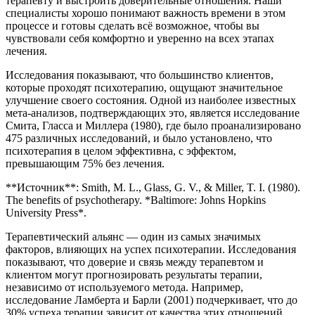
терапевту и выстроить доверительные отношения. Наши
специалисты хорошо понимают важность времени в этом
процессе и готовы сделать всё возможное, чтобы вы
чувствовали себя комфортно и уверенно на всех этапах
лечения.
Исследования показывают, что большинство клиентов,
которые проходят психотерапию, ощущают значительное
улучшение своего состояния. Одной из наиболее известных
мета-анализов, подтверждающих это, является исследование
Смита, Гласса и Миллера (1980), где было проанализировано
475 различных исследований, и было установлено, что
психотерапия в целом эффективна, с эффектом,
превышающим 75% без лечения.
**Источник**: Smith, M. L., Glass, G. V., & Miller, T. I. (1980).
The benefits of psychotherapy. *Baltimore: Johns Hopkins
University Press*.
Терапевтический альянс — один из самых значимых
факторов, влияющих на успех психотерапии. Исследования
показывают, что доверие и связь между терапевтом и
клиентом могут прогнозировать результаты терапии,
независимо от используемого метода. Например,
исследование Ламберта и Барли (2001) подчеркивает, что до
30% успеха терапии зависит от качества этих отношений.