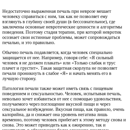
Недостаточно выраженная печаль при неврозе мешает
человеку справиться с ним, так как не позволяет ему
взглянуть в глубину своей души (в бессознательное), где
заключены основные невротические ценности и алгоритмы
поведения. Поэтому стадия терапии, при которой невротик
осознает свои истинные проблемы, может сопровождаться
печалью, и это правильно.
Обычно печаль подавляется, когда человек специально
защищается от нее. Например, говоря себе: «Я сильный
человек я не должен плакать» или «Только слабак и трус
плачет и грустит». Такая защитная скорлупа не позволяет
печали проникнуть в слабое «Я» и начать менять его в
лучшую сторону.
Патология печали также может иметь связь с пищевым
поведением и сексуальностью. Человек, испытывая печаль,
невольно хочет избавиться от нее с помощью удовольствия,
получаемого через поглощение вкусной пищи и через
сексуальное возбуждение. Вкусная пища, как правило, очень
калорийна, да и снижает она уровень негатива лишь
временно, поэтому человек прибегает к этому методу снова и
снова. Это может приводить как к ожирению, так и